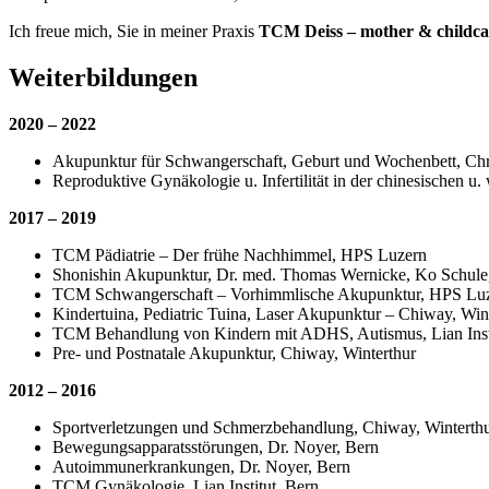
Ich freue mich, Sie in meiner Praxis
TCM Deiss – mother & childca
Weiterbildungen
2020 – 2022
Akupunktur für Schwangerschaft, Geburt und Wochenbett, Chr
Reproduktive Gynäkologie u. Infertilität in der chinesischen u
2017 – 2019
TCM Pädiatrie – Der frühe Nachhimmel, HPS Luzern
Shonishin Akupunktur, Dr. med. Thomas Wernicke, Ko Schule
TCM Schwangerschaft – Vorhimmlische Akupunktur, HPS Lu
Kindertuina, Pediatric Tuina, Laser Akupunktur – Chiway, Win
TCM Behandlung von Kindern mit ADHS, Autismus, Lian Inst
Pre- und Postnatale Akupunktur, Chiway, Winterthur
2012 – 2016
Sportverletzungen und Schmerzbehandlung, Chiway, Winterth
Bewegungsapparatsstörungen, Dr. Noyer, Bern
Autoimmunerkrankungen, Dr. Noyer, Bern
TCM Gynäkologie, Lian Institut, Bern