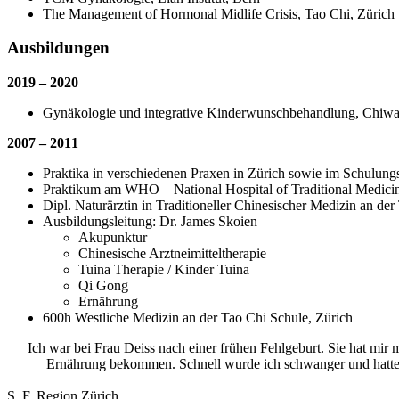
The Management of Hormonal Midlife Crisis, Tao Chi, Zürich
Ausbildungen
2019 – 2020
Gynäkologie und integrative Kinderwunschbehandlung, Chiwa
2007 – 2011
Praktika in verschiedenen Praxen in Zürich sowie im Schulung
Praktikum am WHO – National Hospital of Traditional Medici
Dipl. Naturärztin in Traditioneller Chinesischer Medizin an de
Ausbildungsleitung: Dr. James Skoien
Akupunktur
Chinesische Arztneimitteltherapie
Tuina Therapie / Kinder Tuina
Qi Gong
Ernährung
600h Westliche Medizin an der Tao Chi Schule, Zürich
Ich war bei Frau Deiss nach einer frühen Fehlgeburt. Sie hat mi
Ernährung bekommen. Schnell wurde ich schwanger und hatte 
S. F. Region Zürich