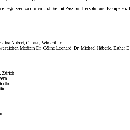
re
begrüssen zu dürfen und Sie mit Passion, Herzblut und Kompetenz 
istina Aubert, Chiway Winterthur
. westlichen Medizin Dr. Céline Leonard, Dr. Michael Häberle, Esther D
, Zürich
zern
terthur
itut
ur